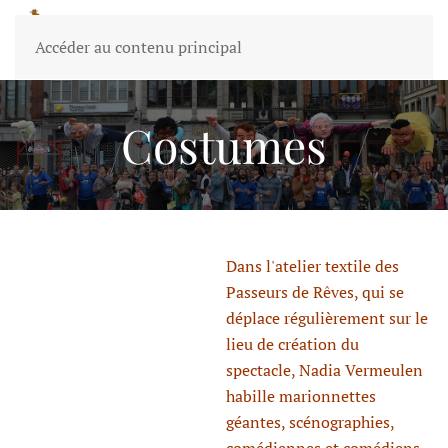
Accéder au contenu principal
Costumes
Dans l'atelier textile des
Passeurs de Rêves, qui se
déplace régulièrement sur le
lieu de création du
spectacle, Nadia Vermeulen
habille marionnettes
géantes, scénographies,